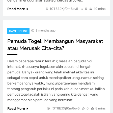
dengan menggunakan strategi cerdas di poker…
Read More
fOT8EJXjf0m8ov5
0
10 mins
8 months ago
GAME ONLINE
Pemuda Togel: Membangun Masyarakat
atau Merusak Cita-cita?
Dalam beberapa tahun terakhir, masalah perjudian di
internet, khususnya togel, semakin populer di tengah
pemuda. Banyak orang yang telah melihat aktivitas ini
sebagai cara cepat untuk mendapatkan uang, namun seiring
berkembangnya waktu, muncul pertanyaan mendalam
tentang pengaruh perilaku ini pada kehidupan mereka. Istilah
pemudatogel adalah istilah yang sering kita dengar, yang
menggambarkan pemuda yang berminat…
Read More
fOT8EJXjf0m8ov5
0
8 mins