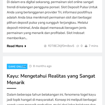
Di dalam era digital sekarang, permainan slot online sangat
trendi di kalangan pengguna ponsel. Slot Deposit Pulsa Untuk
Anda yang berlangganan provider Tri, informasi positifnya
adalah Anda bisa menikmati permainan slot dari berbagai
pilihan deposit pulsa yang sungguh terjangkau. Melalui
deposit minimal, Anda dapat memasuki beragam jenis
permainan yang menarik dan profitabel. Slot Indosat
memberikan…
Read More
fOT8EJXjf0m8ov5
0
7 mins
8 months ago
GAME ONLINE
Kayu: Mengetahui Realitas yang Sangat
Menarik
Dalam beberapa tahun belakangan ini, fenomena togel kayu
jadi topik hangat di masyarakat. Konsep ini meliputi berbagai
aspek yang menarik perhatian, mulai dari latar belakang dan