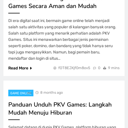
Games Secara Aman dan Mudah
Di era digital saat ini, bermain game online telah menjadi
salah satu aktivitas yang populer di kalangan banyak orang.
Salah satu platform yang menarik perhatian adalah PKV
Games. Situs ini menawarkan berbagai jenis permainan
seperti poker, domino, dan bandarq yang tidak hanya seru
tapi juga mengasyikkan. Namun, bagi pemain baru,
mendaftar dan login di situs…
Read More
fOT8EJXjf0m8ov5
0
9 mins
8 months ago
GAME ONLINE
Panduan Unduh PKV Games: Langkah
Mudah Menuju Hiburan
Selamat datang di dunia PKV Games, platform hiburan yang