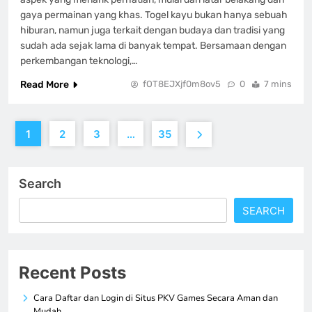
gaya permainan yang khas. Togel kayu bukan hanya sebuah
hiburan, namun juga terkait dengan budaya dan tradisi yang
sudah ada sejak lama di banyak tempat. Bersamaan dengan
perkembangan teknologi,…
Read More
fOT8EJXjf0m8ov5
0
7 mins
1
2
3
…
35
Search
SEARCH
Recent Posts
Cara Daftar dan Login di Situs PKV Games Secara Aman dan
Mudah