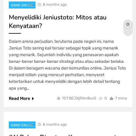
8 months ago
GAME ONLINE
Menyelidiki Jeniustoto: Mitos atau
Kenyataan?
Dalam arena perjudian, terutama pada negeri ini, nama
Jenius Toto sering kali tersiar sebagai topik yang menarik
yang menarik. Sejumlah individu yang penasaran apakah
benar-benar benar-benar strategi atau atau sekadar belaka.
Di dalam beragam wacana dan komunitas online, Jenius Toto
menjadi istilah yang mencuri perhatian, menyeret
ketertarikan untuk menyelidiki dengan lebih detail tentang
apa yang…
Read More
fOT8EJXjf0m8ov5
0
7 mins
8 months ago
GAME ONLINE