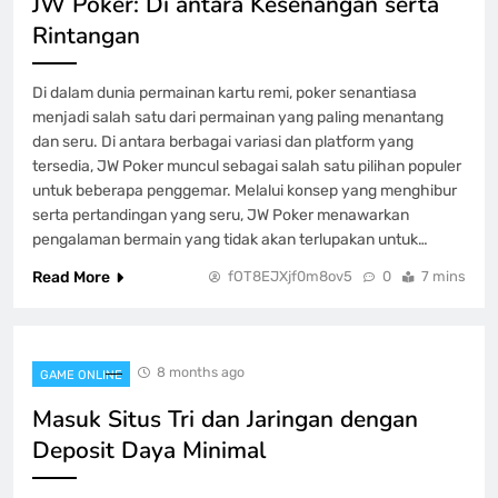
JW Poker: Di antara Kesenangan serta
Rintangan
Di dalam dunia permainan kartu remi, poker senantiasa
menjadi salah satu dari permainan yang paling menantang
dan seru. Di antara berbagai variasi dan platform yang
tersedia, JW Poker muncul sebagai salah satu pilihan populer
untuk beberapa penggemar. Melalui konsep yang menghibur
serta pertandingan yang seru, JW Poker menawarkan
pengalaman bermain yang tidak akan terlupakan untuk…
Read More
fOT8EJXjf0m8ov5
0
7 mins
8 months ago
GAME ONLINE
Masuk Situs Tri dan Jaringan dengan
Deposit Daya Minimal