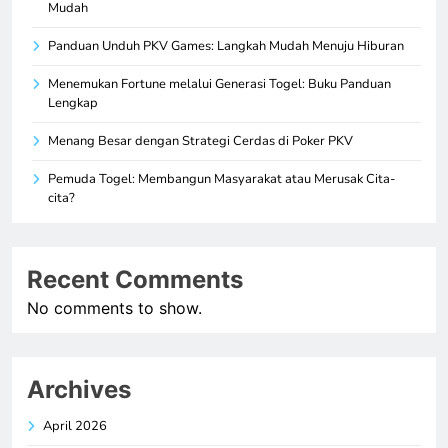
Mudah
Panduan Unduh PKV Games: Langkah Mudah Menuju Hiburan
Menemukan Fortune melalui Generasi Togel: Buku Panduan
Lengkap
Menang Besar dengan Strategi Cerdas di Poker PKV
Pemuda Togel: Membangun Masyarakat atau Merusak Cita-
cita?
Recent Comments
No comments to show.
Archives
April 2026