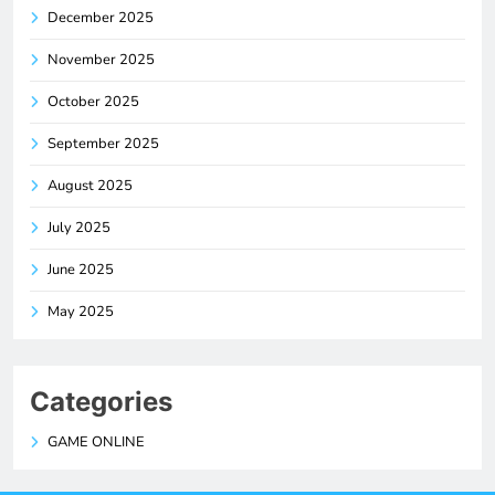
December 2025
November 2025
October 2025
September 2025
August 2025
July 2025
June 2025
May 2025
Categories
GAME ONLINE