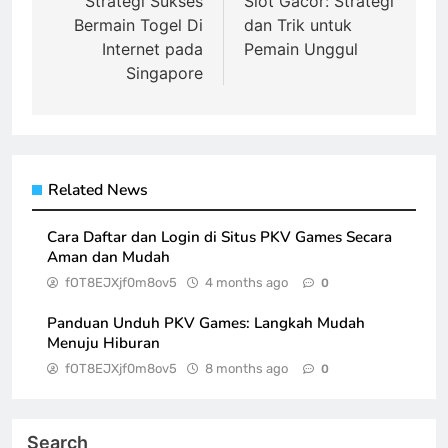
navigation
Strategi Sukses
Slot Gacor: Strategi
Bermain Togel Di
dan Trik untuk
Internet pada
Pemain Unggul
Singapore
Related News
Cara Daftar dan Login di Situs PKV Games Secara
Aman dan Mudah
fOT8EJXjf0m8ov5
4 months ago
0
Panduan Unduh PKV Games: Langkah Mudah
Menuju Hiburan
fOT8EJXjf0m8ov5
8 months ago
0
Search