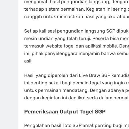
mengamati hasil pengundian langsung, dengan 
terhadap sistem permainan. Kegiatan ini sering 
canggih untuk memastikan hasil yang akurat da
Setiap kali sesi pengundian langsung SGP dib
mesin undian yang telah teruji. Peserta bisa m
termasuk website togel dan aplikasi mobile. D
ini, pihak penyelenggara menjamin bahwa semua p
asli.
Hasil yang diperoleh dari Live Draw SGP kemudia
ini penting sekali bagi pemain togel yang ingin
untuk permainan mendatang. Dengan adanya pe
dengan kegiatan ini dan ikut serta dalam perma
Pemeriksaan Output Togel SGP
Pengolahan hasil Toto SGP amat penting bagi 