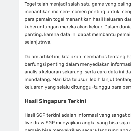
Togel telah menjadi salah satu game yang palin
menantikan momen-momen penting untuk menget
para pemain togel menantikan hasil keluaran d
keberuntungan mereka akan keluar. Dalam dunia 
penting, karena data ini dapat membantu pem
selanjutnya.
Dalam artikel ini, kita akan membahas tentang h
berfungsi penting dalam menyediakan informasi 
analisis keluaran sekarang, serta cara data ini 
mendatang. Mari kita telusuri lebih lanjut tenta
keluaran yang selalu ditunggu-tunggu para pem
Hasil Singapura Terkini
Hasil SGP terkini adalah informasi yang sangat di
live draw SGP menyajikan angka yang bisa saja m
pemain bisa menyaksikan secara langsung angk