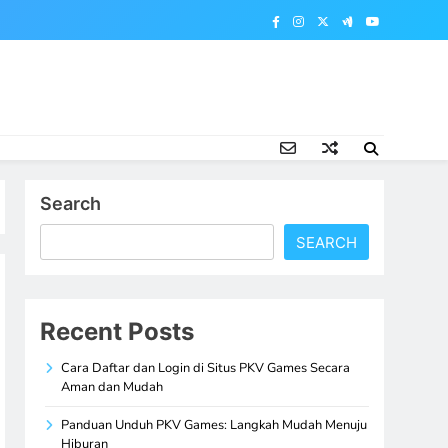
Search
SEARCH
Recent Posts
Cara Daftar dan Login di Situs PKV Games Secara
Aman dan Mudah
Panduan Unduh PKV Games: Langkah Mudah Menuju
Hiburan