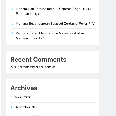
Menemukan Fortune melalui Generasi Togel: Buku
Panduan Lengkap
Menang Besar dengan Strategi Cerdas di Poker PKV
Pemuda Togel: Membangun Masyarakat atau
Merusak Cita-cita?
Recent Comments
No comments to show.
Archives
April 2026
December 2025