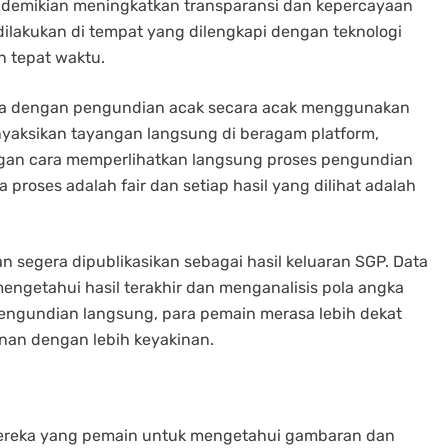
demikian meningkatkan transparansi dan kepercayaan
dilakukan di tempat yang dilengkapi dengan teknologi
n tepat waktu.
uka dengan pengundian acak secara acak menggunakan
enyaksikan tayangan langsung di beragam platform,
engan cara memperlihatkan langsung proses pengundian
roses adalah fair dan setiap hasil yang dilihat adalah
n segera dipublikasikan sebagai hasil keluaran SGP. Data
 mengetahui hasil terakhir dan menganalisis pola angka
ngundian langsung, para pemain merasa lebih dekat
inan dengan lebih keyakinan.
mereka yang pemain untuk mengetahui gambaran dan