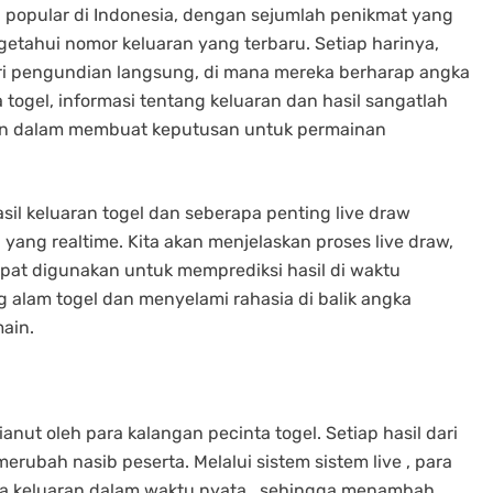
g popular di Indonesia, dengan sejumlah penikmat yang
ahui nomor keluaran yang terbaru. Setiap harinya,
ari pengundian langsung, di mana mereka berharap angka
togel, informasi tentang keluaran dan hasil sangatlah
ain dalam membuat keputusan untuk permainan
asil keluaran togel dan seberapa penting live draw
yang realtime. Kita akan menjelaskan proses live draw,
dapat digunakan untuk memprediksi hasil di waktu
ng alam togel dan menyelami rahasia di balik angka
ain.
anut oleh para kalangan pecinta togel. Setiap hasil dari
erubah nasib peserta. Melalui sistem sistem live , para
a keluaran dalam waktu nyata , sehingga menambah