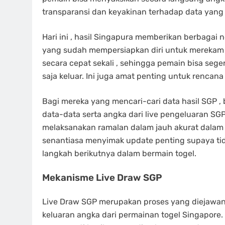
transparansi dan keyakinan terhadap data yan
Hari ini , hasil Singapura memberikan berbagai n
yang sudah mempersiapkan diri untuk merekam 
secara cepat sekali , sehingga pemain bisa seg
saja keluar. Ini juga amat penting untuk rencana
Bagi mereka yang mencari-cari data hasil SGP ,
data-data serta angka dari live pengeluaran SG
melaksanakan ramalan dalam jauh akurat dalam
senantiasa menyimak update penting supaya tid
langkah berikutnya dalam bermain togel.
Mekanisme Live Draw SGP
Live Draw SGP merupakan proses yang diejawant
keluaran angka dari permainan togel Singapore