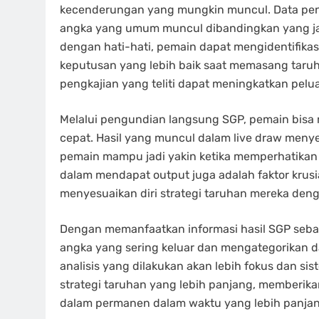
kecenderungan yang mungkin muncul. Data pen
angka yang umum muncul dibandingkan yang jar
dengan hati-hati, pemain dapat mengidentifi
keputusan yang lebih baik saat memasang taru
pengkajian yang teliti dapat meningkatkan pelu
Melalui pengundian langsung SGP, pemain bisa 
cepat. Hasil yang muncul dalam live draw menye
pemain mampu jadi yakin ketika memperhatikan ou
dalam mendapat output juga adalah faktor kru
menyesuaikan diri strategi taruhan mereka deng
Dengan memanfaatkan informasi hasil SGP seb
angka yang sering keluar dan mengategorikan da
analisis yang dilakukan akan lebih fokus dan sis
strategi taruhan yang lebih panjang, memberik
dalam permanen dalam waktu yang lebih panjan