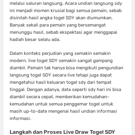
melalui saluran langsung. Acara undian langsung sdy
ini menjadi momen krusial bagi semua pemain, sebab
disinilah hasil angka togel SDY akan diumumkan.
Banyak sekali para pemain yang bersemangat
menunggu hasil, sebab ekspektasi agar menggapai
hadiah besar selalu ada.
Dalam konteks perjudian yang semakin semakin
modern, live togel SDY semakin sangat gampang
diambil. Pemain tak hanya bisa mengikuti pengundian
langsung togel SDY secara live tetapi juga dapat
mengetahui hasil keluaran togel sdy dari tempat
tinggal. Dengan adanya, data seperti sdy hari ini bisa
diambil secara cepat, memberikan kemudahan-
kemudahan untuk semua penggemar togel untuk
masih up-to-date mengenai hasil undian informasi
informasi.
Langkah dan Proses Live Draw Togel SDY