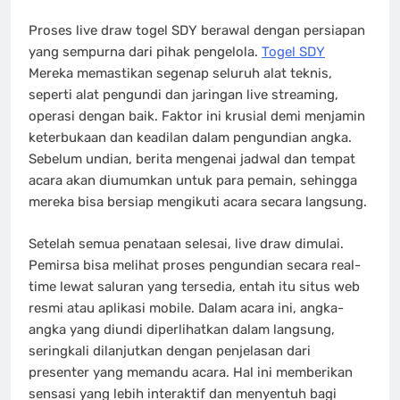
Proses live draw togel SDY berawal dengan persiapan
yang sempurna dari pihak pengelola.
Togel SDY
Mereka memastikan segenap seluruh alat teknis,
seperti alat pengundi dan jaringan live streaming,
operasi dengan baik. Faktor ini krusial demi menjamin
keterbukaan dan keadilan dalam pengundian angka.
Sebelum undian, berita mengenai jadwal dan tempat
acara akan diumumkan untuk para pemain, sehingga
mereka bisa bersiap mengikuti acara secara langsung.
Setelah semua penataan selesai, live draw dimulai.
Pemirsa bisa melihat proses pengundian secara real-
time lewat saluran yang tersedia, entah itu situs web
resmi atau aplikasi mobile. Dalam acara ini, angka-
angka yang diundi diperlihatkan dalam langsung,
seringkali dilanjutkan dengan penjelasan dari
presenter yang memandu acara. Hal ini memberikan
sensasi yang lebih interaktif dan menyentuh bagi