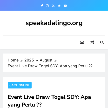
Skip
to
content
speakadalingo.org
Home
2025
August
Event Live Draw Togel SDY: Apa yang Perlu ??
GAME ONLINE
Event Live Draw Togel SDY: Apa
yang Perlu ??