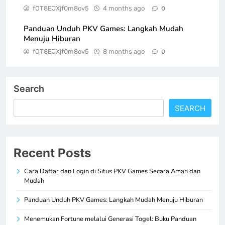
fOT8EJXjf0m8ov5
4 months ago
0
Panduan Unduh PKV Games: Langkah Mudah
Menuju Hiburan
fOT8EJXjf0m8ov5
8 months ago
0
Search
SEARCH
Recent Posts
Cara Daftar dan Login di Situs PKV Games Secara Aman dan
Mudah
Panduan Unduh PKV Games: Langkah Mudah Menuju Hiburan
Menemukan Fortune melalui Generasi Togel: Buku Panduan