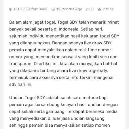
FOT8EJXjf0m8ov5
12 Months Ago
0
7 Mins
Dalam alam jagat togel, Togel SDY telah menarik minat
banyak sekali peserta di Indonesia. Setiap hari,
sejumlah individu menantikan hasil keluaran togel SDY
yang dilangsungkan. Dengan adanya live draw SDY,
pemain dapat menyaksikan dalam real-time nomor-
nomor yang, memberikan sensasi yang lebih seru dan
transparan. Di artikel ini, kita akan menyajikan hal-hal
yang diketahui tentang acara live draw togel sdy,
termasuk cara aksesnya serta info terkini mengenai
sdy hari ini.
Undian Togel SDY adalah salah satu metode bagi
pemain agar tersambung ke ayah hasil undian dengan
cepat sekali serta gampang. Terdapat beraneka media
yang menyediakan di luar jasa undian langsung
sehingga pemain bisa menyaksikan setiap momen