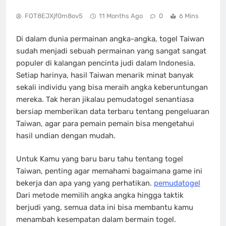
FOT8EJXjf0m8ov5
11 Months Ago
0
6 Mins
Di dalam dunia permainan angka-angka, togel Taiwan
sudah menjadi sebuah permainan yang sangat sangat
populer di kalangan pencinta judi dalam Indonesia.
Setiap harinya, hasil Taiwan menarik minat banyak
sekali individu yang bisa meraih angka keberuntungan
mereka. Tak heran jikalau pemudatogel senantiasa
bersiap memberikan data terbaru tentang pengeluaran
Taiwan, agar para pemain pemain bisa mengetahui
hasil undian dengan mudah.
Untuk Kamu yang baru baru tahu tentang togel
Taiwan, penting agar memahami bagaimana game ini
bekerja dan apa yang yang perhatikan.
pemudatogel
Dari metode memilih angka angka hingga taktik
berjudi yang, semua data ini bisa membantu kamu
menambah kesempatan dalam bermain togel.