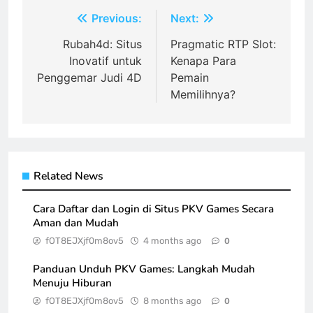
Post
Previous:
Next:
navigation
Rubah4d: Situs
Pragmatic RTP Slot:
Inovatif untuk
Kenapa Para
Penggemar Judi 4D
Pemain
Memilihnya?
Related News
Cara Daftar dan Login di Situs PKV Games Secara
Aman dan Mudah
fOT8EJXjf0m8ov5
4 months ago
0
Panduan Unduh PKV Games: Langkah Mudah
Menuju Hiburan
fOT8EJXjf0m8ov5
8 months ago
0