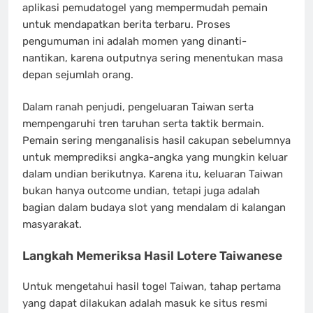
aplikasi pemudatogel yang mempermudah pemain
untuk mendapatkan berita terbaru. Proses
pengumuman ini adalah momen yang dinanti-
nantikan, karena outputnya sering menentukan masa
depan sejumlah orang.
Dalam ranah penjudi, pengeluaran Taiwan serta
mempengaruhi tren taruhan serta taktik bermain.
Pemain sering menganalisis hasil cakupan sebelumnya
untuk memprediksi angka-angka yang mungkin keluar
dalam undian berikutnya. Karena itu, keluaran Taiwan
bukan hanya outcome undian, tetapi juga adalah
bagian dalam budaya slot yang mendalam di kalangan
masyarakat.
Langkah Memeriksa Hasil Lotere Taiwanese
Untuk mengetahui hasil togel Taiwan, tahap pertama
yang dapat dilakukan adalah masuk ke situs resmi