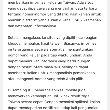
memberikan informasi keluaran Taiwan. Ada situs
yang dapat dipercaya yang menyajikan data terbaru
tentang nomor-nomor yang ditarik. Pastikanlah untuk
memilih platform yang sudah dikenal untuk keamanan
dan ketepatan informasinya.
Setelah mengakses ke situs yang dipilih, cari bagian
khusus membahas hasil taiwan. Biasanya, informasi
ini terorganisir secara sistematis, mencantumkan
nomor yang keluar pada tiap waktu undian. Anda
dapat menemukan informasi yang berhubungan
dengan result lotere masa lalu, sehingga dapat
membantu kalian untuk menganalisis pemeriksaan
atau mengecek nomor yang telah Anda pilih.
Di samping itu, beberapa aplikasi mobile juga
menawarkan kemampuan untuk cek result togel
Taiwan secara cepat. Dengan memakai aplikasi, kalian
dapat mendapatkan notifikasi setiap kali pengundian