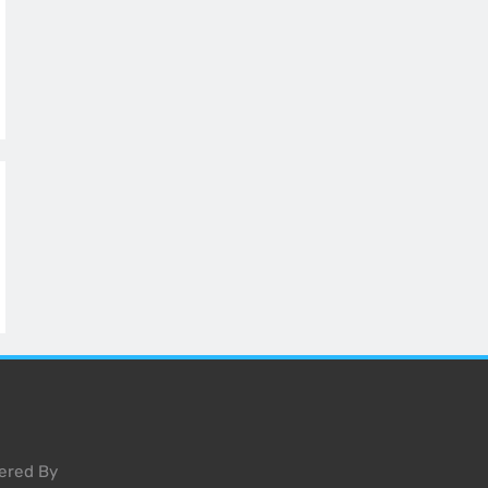
ered By