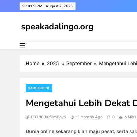
Skip
9:10:09 PM
August 7, 2026
to
content
speakadalingo.org
Home
2025
September
Mengetahui Lebi
GAME ONLINE
Mengetahui Lebih Dekat D
FOT8EJXjf0m8ov5
11 Months Ago
0
6 Mins
Dunia online sekarang kian maju pesat, serta sa