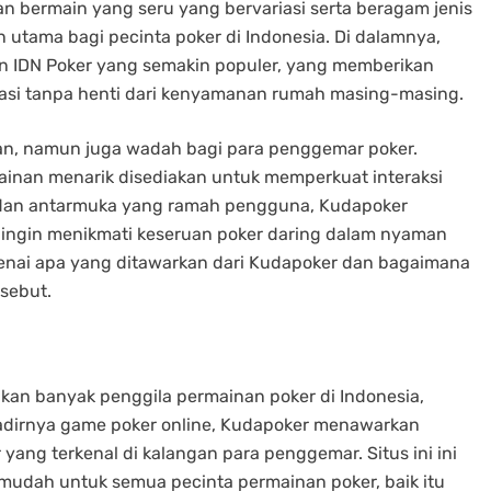
bermain yang seru yang bervariasi serta beragam jenis
 utama bagi pecinta poker di Indonesia. Di dalamnya,
IDN Poker yang semakin populer, yang memberikan
si tanpa henti dari kenyamanan rumah masing-masing.
an, namun juga wadah bagi para penggemar poker.
mainan menarik disediakan untuk memperkuat interaksi
 dan antarmuka yang ramah pengguna, Kudapoker
ingin menikmati keseruan poker daring dalam nyaman
genai apa yang ditawarkan dari Kudapoker dan bagaimana
sebut.
n banyak penggila permainan poker di Indonesia,
hadirnya game poker online, Kudapoker menawarkan
ang terkenal di kalangan para penggemar. Situs ini ini
udah untuk semua pecinta permainan poker, baik itu