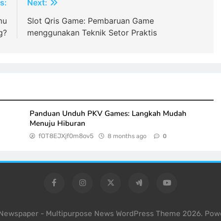
s:
Next:
mu
Slot Qris Game: Pembaruan Game
g?
menggunakan Teknik Setor Praktis
Panduan Unduh PKV Games: Langkah Mudah
Menuju Hiburan
fOT8EJXjf0m8ov5
8 months ago
0
l Newspaper - Multipurpose News WordPress Theme 2026. Pow