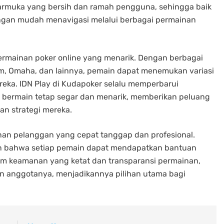
muka yang bersih dan ramah pengguna, sehingga baik
gan mudah menavigasi melalui berbagai permainan
rmainan poker online yang menarik. Dengan berbagai
’em, Omaha, dan lainnya, pemain dapat menemukan variasi
reka. IDN Play di Kudapoker selalu memperbarui
 bermain tetap segar dan menarik, memberikan peluang
an strategi mereka.
an pelanggan yang cepat tanggap dan profesional.
kan bahwa setiap pemain dapat mendapatkan bantuan
em keamanan yang ketat dan transparansi permainan,
 anggotanya, menjadikannya pilihan utama bagi