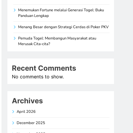
Menemukan Fortune melalui Generasi Togel: Buku
Panduan Lengkap
Menang Besar dengan Strategi Cerdas di Poker PKV
Pemuda Togel: Membangun Masyarakat atau
Merusak Cita-cita?
Recent Comments
No comments to show.
Archives
April 2026
December 2025