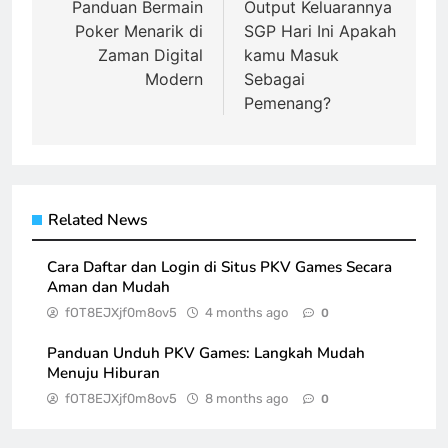
navigation
Panduan Bermain
Output Keluarannya
Poker Menarik di
SGP Hari Ini Apakah
Zaman Digital
kamu Masuk
Modern
Sebagai
Pemenang?
Related News
Cara Daftar dan Login di Situs PKV Games Secara
Aman dan Mudah
fOT8EJXjf0m8ov5
4 months ago
0
Panduan Unduh PKV Games: Langkah Mudah
Menuju Hiburan
fOT8EJXjf0m8ov5
8 months ago
0