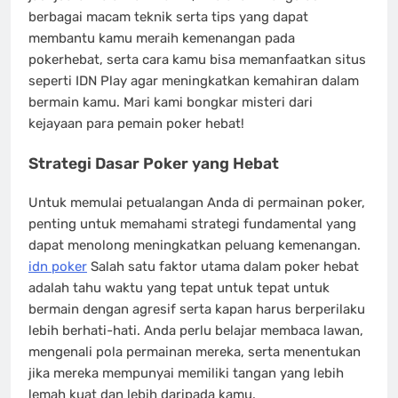
berbagai macam teknik serta tips yang dapat
membantu kamu meraih kemenangan pada
pokerhebat, serta cara kamu bisa memanfaatkan situs
seperti IDN Play agar meningkatkan kemahiran dalam
bermain kamu. Mari kami bongkar misteri dari
kejayaan para pemain poker hebat!
Strategi Dasar Poker yang Hebat
Untuk memulai petualangan Anda di permainan poker,
penting untuk memahami strategi fundamental yang
dapat menolong meningkatkan peluang kemenangan.
idn poker
Salah satu faktor utama dalam poker hebat
adalah tahu waktu yang tepat untuk tepat untuk
bermain dengan agresif serta kapan harus berperilaku
lebih berhati-hati. Anda perlu belajar membaca lawan,
mengenali pola permainan mereka, serta menentukan
jika mereka mempunyai memiliki tangan yang lebih
lemah kuat dan lebih daripada kamu.