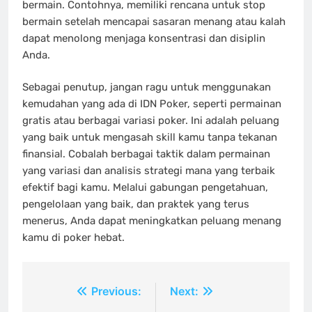
bermain. Contohnya, memiliki rencana untuk stop
bermain setelah mencapai sasaran menang atau kalah
dapat menolong menjaga konsentrasi dan disiplin
Anda.
Sebagai penutup, jangan ragu untuk menggunakan
kemudahan yang ada di IDN Poker, seperti permainan
gratis atau berbagai variasi poker. Ini adalah peluang
yang baik untuk mengasah skill kamu tanpa tekanan
finansial. Cobalah berbagai taktik dalam permainan
yang variasi dan analisis strategi mana yang terbaik
efektif bagi kamu. Melalui gabungan pengetahuan,
pengelolaan yang baik, dan praktek yang terus
menerus, Anda dapat meningkatkan peluang menang
kamu di poker hebat.
Post
Previous:
Next: