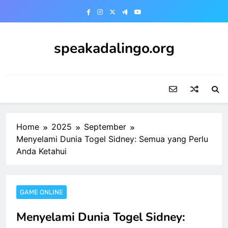
Skip
to
content
speakadalingo.org
Home
2025
September
Menyelami Dunia Togel Sidney: Semua yang Perlu
Anda Ketahui
GAME ONLINE
Menyelami Dunia Togel Sidney: