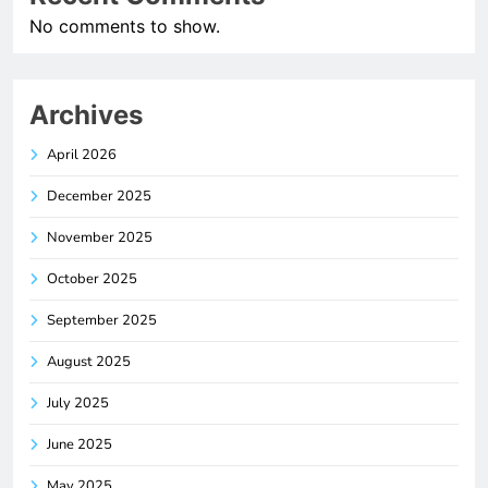
No comments to show.
Archives
April 2026
December 2025
November 2025
October 2025
September 2025
August 2025
July 2025
June 2025
May 2025