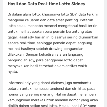
Hasil dan Data Real-time Lotto Sidney
Di dalam alam lotto, khususnya lotto SDY, data terkini
mengenai keluaran dan data amat penting. Petaruh
lotto selalu mencoba mencari mengetahui hasil terkini
untuk melihat apakah para pemain beruntung atau
gagal. Hasil sdy harian ini biasanya sering diumumkan
secara real-time, sehingga pemain dapat langsung
melihat hasilnya setelah drawing pengundian
dilakukan. Dengan kehadiran siaran langsung
pengundian sdy, para penggemar lotto dapat
menyaksikan hasil tersebut dalam entitas waktu
nyata.
Informasi sdy yang dapat diakses juga membantu
petaruh untuk membaca tendensi dan ciri khas pada
nomor yang sering menang. Hal ini dapat menambah
kemungkinan mereka untuk memilih nomor yang akan
dipilih dalam setiap sesi lotto. Melalui hasil SDY yang