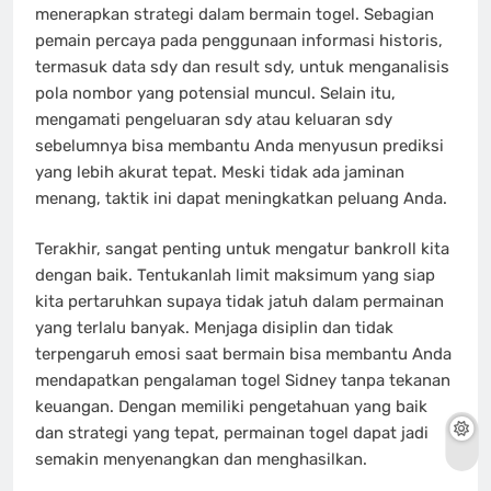
menerapkan strategi dalam bermain togel. Sebagian
pemain percaya pada penggunaan informasi historis,
termasuk data sdy dan result sdy, untuk menganalisis
pola nombor yang potensial muncul. Selain itu,
mengamati pengeluaran sdy atau keluaran sdy
sebelumnya bisa membantu Anda menyusun prediksi
yang lebih akurat tepat. Meski tidak ada jaminan
menang, taktik ini dapat meningkatkan peluang Anda.
Terakhir, sangat penting untuk mengatur bankroll kita
dengan baik. Tentukanlah limit maksimum yang siap
kita pertaruhkan supaya tidak jatuh dalam permainan
yang terlalu banyak. Menjaga disiplin dan tidak
terpengaruh emosi saat bermain bisa membantu Anda
mendapatkan pengalaman togel Sidney tanpa tekanan
keuangan. Dengan memiliki pengetahuan yang baik
dan strategi yang tepat, permainan togel dapat jadi
semakin menyenangkan dan menghasilkan.