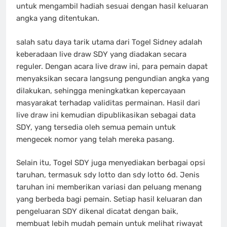
untuk mengambil hadiah sesuai dengan hasil keluaran
angka yang ditentukan.
salah satu daya tarik utama dari Togel Sidney adalah
keberadaan live draw SDY yang diadakan secara
reguler. Dengan acara live draw ini, para pemain dapat
menyaksikan secara langsung pengundian angka yang
dilakukan, sehingga meningkatkan kepercayaan
masyarakat terhadap validitas permainan. Hasil dari
live draw ini kemudian dipublikasikan sebagai data
SDY, yang tersedia oleh semua pemain untuk
mengecek nomor yang telah mereka pasang.
Selain itu, Togel SDY juga menyediakan berbagai opsi
taruhan, termasuk sdy lotto dan sdy lotto 6d. Jenis
taruhan ini memberikan variasi dan peluang menang
yang berbeda bagi pemain. Setiap hasil keluaran dan
pengeluaran SDY dikenal dicatat dengan baik,
membuat lebih mudah pemain untuk melihat riwayat