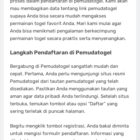
proses dalam pendaftaran di pemudatogel. Kami akan
mau membagikan data tentang link pemudatogel
supaya Anda bisa secara mudah mengakses
permainan togel favorit Anda. Mari kami mulai agar
Anda bisa menikmati pengalaman berkecimpung
permainan togel secara praktis serta menyenangkan.
Langkah Pendaftaran di Pemudatogel
Bergabung di Pemudatogel sangatlah mudah dan
cepat. Pertama, Anda perlu mengunjungi situs resmi
Pemudatogel dari tautan pemudatogel yang telah
disediakan. Pastikan Anda menggunakan tautan yang
aman agar data pribadi Anda terlindungi. Setelah situs
terbuka, temukan tombol atau opsi “Daftar” yang
sering terletak di puncak halaman.
Begitu mengklik tombol registrasi, Anda bakal diminta
untuk mengisi formulir pendaftaran. Informasi yang