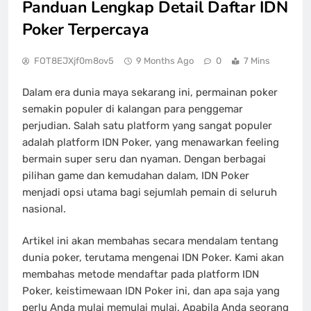
Panduan Lengkap Detail Daftar IDN
Poker Terpercaya
FOT8EJXjf0m8ov5
9 Months Ago
0
7 Mins
Dalam era dunia maya sekarang ini, permainan poker
semakin populer di kalangan para penggemar
perjudian. Salah satu platform yang sangat populer
adalah platform IDN Poker, yang menawarkan feeling
bermain super seru dan nyaman. Dengan berbagai
pilihan game dan kemudahan dalam, IDN Poker
menjadi opsi utama bagi sejumlah pemain di seluruh
nasional.
Artikel ini akan membahas secara mendalam tentang
dunia poker, terutama mengenai IDN Poker. Kami akan
membahas metode mendaftar pada platform IDN
Poker, keistimewaan IDN Poker ini, dan apa saja yang
perlu Anda mulai memulai mulai. Apabila Anda seorang