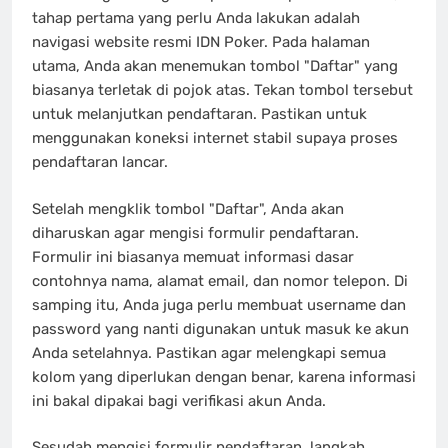
tahap pertama yang perlu Anda lakukan adalah
navigasi website resmi IDN Poker. Pada halaman
utama, Anda akan menemukan tombol "Daftar" yang
biasanya terletak di pojok atas. Tekan tombol tersebut
untuk melanjutkan pendaftaran. Pastikan untuk
menggunakan koneksi internet stabil supaya proses
pendaftaran lancar.
Setelah mengklik tombol "Daftar", Anda akan
diharuskan agar mengisi formulir pendaftaran.
Formulir ini biasanya memuat informasi dasar
contohnya nama, alamat email, dan nomor telepon. Di
samping itu, Anda juga perlu membuat username dan
password yang nanti digunakan untuk masuk ke akun
Anda setelahnya. Pastikan agar melengkapi semua
kolom yang diperlukan dengan benar, karena informasi
ini bakal dipakai bagi verifikasi akun Anda.
Sesudah mengisi formulir pendaftaran, langkah