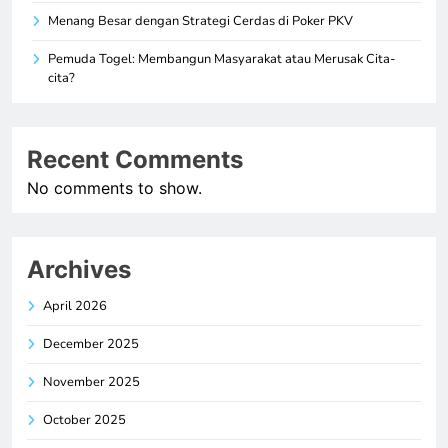
Menang Besar dengan Strategi Cerdas di Poker PKV
Pemuda Togel: Membangun Masyarakat atau Merusak Cita-
cita?
Recent Comments
No comments to show.
Archives
April 2026
December 2025
November 2025
October 2025