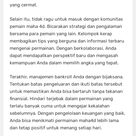
yang cermat.
Selain itu, tidak ragu untuk masuk dengan komunitas
pemain maha 4d. Bicarakan strategi dan pengalaman
bersama para pemain yang lain. Kelompok kerap
membagikan tips yang berguna dan informasi terbaru
mengenai permainan. Dengan berkolaborasi, Anda
dapat mendapatkan perspektif baru dan mengasah
kemampuan Anda dalam memilih angka yang tepat.
Terakhir, manajemen bankroll Anda dengan bijaksana.
Tentukan batas pengeluaran dan ikuti batas tersebut
untuk memastikan Anda bisa bertaruh tanpa tekanan
finansial. Hindari terjebak dalam permainan yang
terlalu banyak cuma untuk mengejar kekalahan
sebelumnya. Dengan pengelolaan keuangan yang baik,
Anda bisa menikmati permainan maha4d lebih lama
dan tetap positif untuk menang setiap hari.