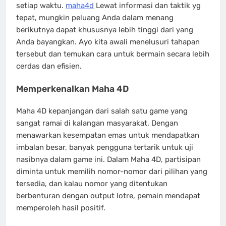
setiap waktu.
maha4d
Lewat informasi dan taktik yg
tepat, mungkin peluang Anda dalam menang
berikutnya dapat khususnya lebih tinggi dari yang
Anda bayangkan. Ayo kita awali menelusuri tahapan
tersebut dan temukan cara untuk bermain secara lebih
cerdas dan efisien.
Memperkenalkan Maha 4D
Maha 4D kepanjangan dari salah satu game yang
sangat ramai di kalangan masyarakat. Dengan
menawarkan kesempatan emas untuk mendapatkan
imbalan besar, banyak pengguna tertarik untuk uji
nasibnya dalam game ini. Dalam Maha 4D, partisipan
diminta untuk memilih nomor-nomor dari pilihan yang
tersedia, dan kalau nomor yang ditentukan
berbenturan dengan output lotre, pemain mendapat
memperoleh hasil positif.