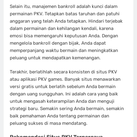
Selain itu, manajemen bankroll adalah kunci dalam
permainan PKV. Tetapkan batas taruhan dan patuhi
anggaran yang telah Anda tetapkan. Hindari terjebak
dalam permainan dan kehilangan kendali, karena
emosi bisa memengaruhi keputusan Anda. Dengan
mengelola bankroll dengan bijak, Anda dapat
memperpanjang waktu bermain dan meningkatkan
peluang untuk mendapatkan kemenangan.
Terakhir, berlatihlah secara konsisten di situs PKV
atau aplikasi PKV games. Banyak situs menawarkan
versi gratis untuk berlatih sebelum Anda bermain
dengan uang sungguhan. Ini adalah cara yang baik
untuk mengasah keterampilan Anda dan menguji
strategi baru. Semakin sering Anda bermain, semakin
baik pemahaman Anda tentang permainan dan
peluang sukses di masa mendatang.
Rekomendasi Situs PKV Terpercaya