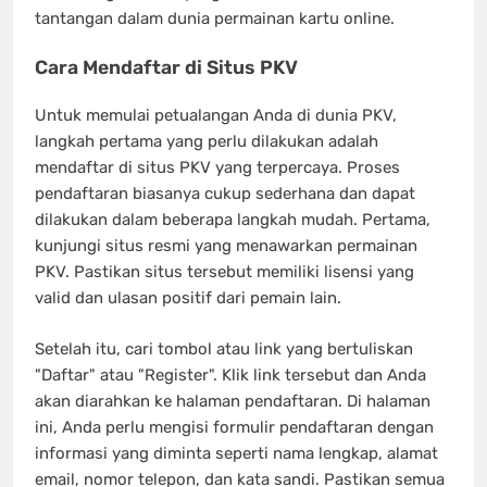
tantangan dalam dunia permainan kartu online.
Cara Mendaftar di Situs PKV
Untuk memulai petualangan Anda di dunia PKV,
langkah pertama yang perlu dilakukan adalah
mendaftar di situs PKV yang terpercaya. Proses
pendaftaran biasanya cukup sederhana dan dapat
dilakukan dalam beberapa langkah mudah. Pertama,
kunjungi situs resmi yang menawarkan permainan
PKV. Pastikan situs tersebut memiliki lisensi yang
valid dan ulasan positif dari pemain lain.
Setelah itu, cari tombol atau link yang bertuliskan
"Daftar" atau "Register". Klik link tersebut dan Anda
akan diarahkan ke halaman pendaftaran. Di halaman
ini, Anda perlu mengisi formulir pendaftaran dengan
informasi yang diminta seperti nama lengkap, alamat
email, nomor telepon, dan kata sandi. Pastikan semua