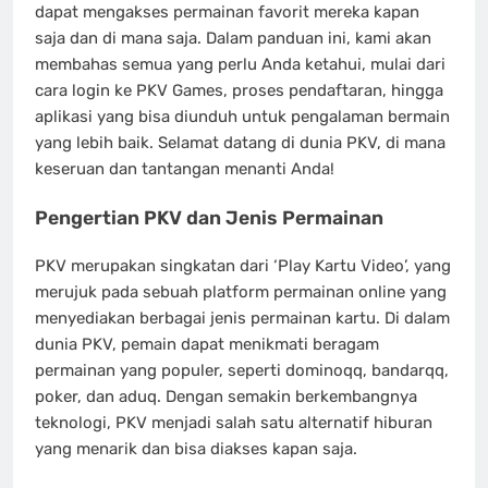
dapat mengakses permainan favorit mereka kapan
saja dan di mana saja. Dalam panduan ini, kami akan
membahas semua yang perlu Anda ketahui, mulai dari
cara login ke PKV Games, proses pendaftaran, hingga
aplikasi yang bisa diunduh untuk pengalaman bermain
yang lebih baik. Selamat datang di dunia PKV, di mana
keseruan dan tantangan menanti Anda!
Pengertian PKV dan Jenis Permainan
PKV merupakan singkatan dari ‘Play Kartu Video’, yang
merujuk pada sebuah platform permainan online yang
menyediakan berbagai jenis permainan kartu. Di dalam
dunia PKV, pemain dapat menikmati beragam
permainan yang populer, seperti dominoqq, bandarqq,
poker, dan aduq. Dengan semakin berkembangnya
teknologi, PKV menjadi salah satu alternatif hiburan
yang menarik dan bisa diakses kapan saja.