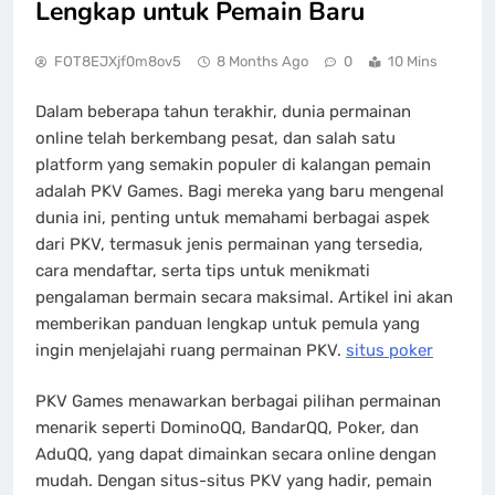
Lengkap untuk Pemain Baru
FOT8EJXjf0m8ov5
8 Months Ago
0
10 Mins
Dalam beberapa tahun terakhir, dunia permainan
online telah berkembang pesat, dan salah satu
platform yang semakin populer di kalangan pemain
adalah PKV Games. Bagi mereka yang baru mengenal
dunia ini, penting untuk memahami berbagai aspek
dari PKV, termasuk jenis permainan yang tersedia,
cara mendaftar, serta tips untuk menikmati
pengalaman bermain secara maksimal. Artikel ini akan
memberikan panduan lengkap untuk pemula yang
ingin menjelajahi ruang permainan PKV.
situs poker
PKV Games menawarkan berbagai pilihan permainan
menarik seperti DominoQQ, BandarQQ, Poker, dan
AduQQ, yang dapat dimainkan secara online dengan
mudah. Dengan situs-situs PKV yang hadir, pemain