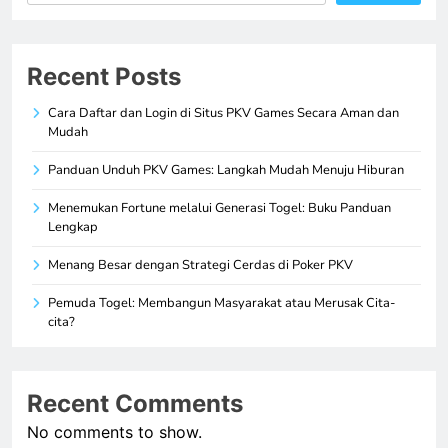
Recent Posts
Cara Daftar dan Login di Situs PKV Games Secara Aman dan
Mudah
Panduan Unduh PKV Games: Langkah Mudah Menuju Hiburan
Menemukan Fortune melalui Generasi Togel: Buku Panduan
Lengkap
Menang Besar dengan Strategi Cerdas di Poker PKV
Pemuda Togel: Membangun Masyarakat atau Merusak Cita-
cita?
Recent Comments
No comments to show.